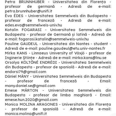
Petra BRUNNHUBER - Universitatea din Florența -
profesor de germană - Adresă de e-mail:
petra.brunnhuber
@unifi.it
Éva ÉDES - Universitatea Semmelweis din Budapesta -
profesor de franceză - Adresă de e-mail:
edes.eva
@semmelweis-univ.hu
Katalin FOGARASI - Universitatea Semmelweis din
Budapesta - profesor de Germană și latină - Adresă de
e-mail: fogarasi.katalin
@semmelweis-univ.hu
Pauline GAUDEUL - Universitatea din Nantes - student -
Adresă de e-mail: pauline.gaudeul
@etu.univ-nantes.fr
Mirka KANS - Linnaeus University of Växjö - profesor de
Inginerie Științe - Adresă de e-mail: mirka.kans
@lnu.se
Orsolya KÖLTŐNÉ ENDRÉDI - Universitatea Semmelweis
din Budapesta - profesor de spaniolă - Adresă de e-mail:
endorsi79
@gmail.com
Dániel MÁNY - Universitatea Semmelweis din Budapesta
- profesor de franceză - Email:
many.daniel.se
@gmail.com
Emese MÁRTON - Universitatea Semmelweis din
Budapesta - profesor de limba maghiară - Email:
emese.hun.2020
@gmail.com
Monica MOLINA ARAGONES - Universitatea din Florența
- profesor de spaniolă - Adresă de e-mail:
monica.molina
@unifi.it