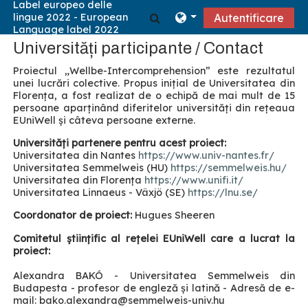
Sari la conţinutul principal
Afișați căutarea
Autentificare
Universități participante / Contact
Proiectul „Wellbe-Intercomprehension” este rezultatul
unei lucrări colective. Propus inițial de Universitatea din
Florența, a fost realizat de o echipă de mai mult de 15
persoane aparținând diferitelor universități din rețeaua
EUniWell și câteva persoane externe.
Universități partenere pentru acest proiect:
Universitatea din Nantes
https://www.univ-nantes.fr/
Universitatea Semmelweis (HU)
https://semmelweis.hu/
Universitatea din Florența
https://www.unifi.it/
Universitatea Linnaeus - Växjö (SE)
https://lnu.se/
Coordonator de proiect:
Hugues Sheeren
Comitetul științific al rețelei EUniWell care a lucrat la
proiect:
Alexandra BAKÓ - Universitatea Semmelweis din
Budapesta - profesor de engleză și latină - Adresă de e-
mail: bako.alexandra
@semmelweis-univ.hu