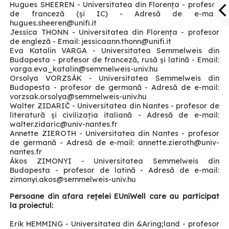
Hugues SHEEREN - Universitatea din Florența - profesor
de franceză (și IC) - Adresă de e-mail:
hugues.sheeren
@unifi.it
Jessica THONN - Universitatea din Florența - profesor
de engleză - Email: jessicaann.thonn
@unifi.it
Eva Katalin VARGA - Universitatea Semmelweis din
Budapesta - profesor de franceză, rusă și latină - Email:
varga.eva_katalin
@semmelweis-univ.hu
Orsolya VORZSÁK - Universitatea Semmelweis din
Budapesta - profesor de germană - Adresă de e-mail:
vorzsak.orsolya
@semmelweis-univ.hu
Walter ZIDARIČ - Universitatea din Nantes - profesor de
literatură și civilizația italiană - Adresă de e-mail:
walter.zidaric
@univ-nantes.fr
Annette ZIEROTH - Universitatea din Nantes - profesor
de germană - Adresă de e-mail: annette.zieroth
@univ-
nantes.fr
Ákos ZIMONYI - Universitatea Semmelweis din
Budapesta - profesor de latină - Adresă de e-mail:
zimonyi.akos
@semmelweis-univ.hu
Persoane din afara rețelei EUniWell care au participat
la proiectul:
Erik HEMMING - Universitatea din &Aring;land - profesor