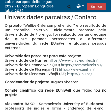
Ir para o conteúdo principal
Alternar a entrad
Entrar
Universidades parceiras / Contato
O projeto "Wellbe-Intercomprehension" é o resultado de
um trabalho coletivo. Inicialmente proposto pela
Universidade de Florença, foi realizado por uma equipe
de quinze pessoas pertencentes a diferentes
universidades da rede EUniWell e algumas pessoas
externas.
Universidades parceiras para este projeto:
Universidade de Nantes
https://www.univ-nantes.fr/
Universidade Semmelweis (HU)
https://semmelweis.hu/
Universidade de Florença (IT)
https://www.unifi.it/
Universidade Linnaeus - Växjö (SE)
https://lnu.se/
Coordenador do projeto:
Hugues Sheeren
Comitê científico da rede EUniWell que trabalhou no
projeto
Alexandra BAKÓ - Semmelweis University of Budapest -
professora de inglês e latim - Endereço de e-mail: