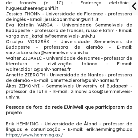
de francês (e IC) - Endereço eletrônico:
hugues.sheeren
@unifi.it
Jessica THONN - Universidade de Florence - professora
de inglês - Email: jessicaann.thonn
@unifi.it
Eva Katalin VARGA - Universidade Semmelweis de
Budapeste - professora de francês, russo e latim - Email:
varga.eva_katalin
@semmelweis-univ.hu
Orsolya VORZSÁK - Universidade Semmelweis de
Budapeste - professora de alemão - E-mail:
vorzsak.orsolya
@semmelweis-univ.hu
Walter ZIDARIČ - Universidade de Nantes - professor de
literatura e civilização italiana - E-mail:
walter.zidaric
@univ-nantes.fr
Annette ZIEROTH - Universidade de Nantes - professora
de alemão - E-mail: annette.zieroth
@univ-nantes.fr
Ákos ZIMONYI - Semmelweis University of Budapest -
professor de latin - E-mail: zimonyi.akos
@semmelweis-
univ.hu
Pessoas de fora da rede EUniWell que participaram do
projeto
Erik HEMMING - Universidade de Åland - professor de
línguas e comunicação - E-mail: erik.hemming
@ha.ax
https://www.hemming.ax/