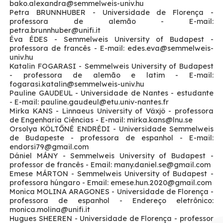
bako.alexandra
@semmelweis-univ.hu
Petra BRUNNHUBER - Universidade de Florença -
professora de alemão - E-mail:
petra.brunnhuber
@unifi.it
Éva ÉDES - Semmelweis University of Budapest -
professora de francês - E-mail: edes.eva
@semmelweis-
univ.hu
Katalin FOGARASI - Semmelweis University of Budapest
- professora de alemão e latim - E-mail:
fogarasi.katalin
@semmelweis-univ.hu
Pauline GAUDEUL - Universidade de Nantes - estudante
- E-mail: pauline.gaudeul
@etu.univ-nantes.fr
Mirka KANS - Linnaeus University of Växjö - professora
de Engenharia Ciências - E-mail: mirka.kans
@lnu.se
Orsolya KÖLTŐNÉ ENDRÉDI - Universidade Semmelweis
de Budapeste - professora de espanhol - E-mail:
endorsi79
@gmail.com
Dániel MÁNY - Semmelweis University of Budapest -
professor de francês - Email: many.daniel.se
@gmail.com
Emese MÁRTON - Semmelweis University of Budapest -
professora húngaro - Email: emese.hun.2020
@gmail.com
Monica MOLINA ARAGONES - Universidade de Florença -
professora de espanhol - Endereço eletrônico:
monica.molina
@unifi.it
Hugues SHEEREN - Universidade de Florença - professor